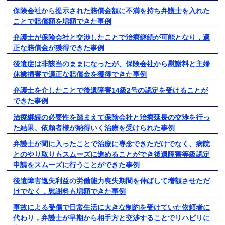
保険会社から提示された賠償金額に不満を持ち弁護士を入れた
ことで賠償額を増額できた事例
弁護士が保険会社と交渉したことで治療継続が可能となり，適
正な賠償金が獲得できた事例
後遺症は非該当のままになったが、保険会社から慰謝料と主婦
休業損害で適正な賠償金を獲得できた事例
弁護士を介したことで後遺障害14級2号の認定を受けることが
できた事例
治療継続の必要性を踏まえて保険会社と治療延長の交渉を行っ
た結果、依頼者様が納得いく治療を受けられた事例
弁護士が間に入ったことで治療に専念できただけでなく、病院
とのやり取りもスムーズに進めることができ後遺障害等級認定
申請をスムーズに行うことができた事例
後遺障害逸失利益の労働能力喪失期間を伸ばして増額させただ
けでなく，慰謝料も増額できた事例
事故による受傷で日常生活に大きな制約を受けていた依頼者に
代わり，弁護士が早期から相手方と交渉することでリハビリに