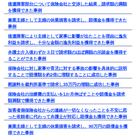
後遺障害部分について保険会社と交渉した結果，請求額の満額
を獲得できた事例
兼業主婦として主婦の休業損害を請求し、賠償金を獲得できた
事例
後遺障害により主婦として家事に影響が出たことを理由に逸失
利益を請求し、十分な金額の逸失利益を獲得できた事例
弁護士介入後わずか３日で請求額のほぼ満額の示談金を獲得す
ることができた事例
保険会社に対し家事や育児に対する事故の影響を具体的に説明
することで賠償額を約2倍に増額することに成功した事例
慰謝料を裁判所基準で請求し35万円の増額に成功した事例
保険会社の治療費の支払いを1か月伸ばすことや賠償金を請求
額満額で獲得できた事例
加害者側保険会社からの連絡が一切なくなったことを不安に思
った依頼者に代わって弁護士が対応し賠償金も獲得できた事例
兼業主婦として主婦の休業損害を請求し、90万円の賠償金を獲
得できた事例