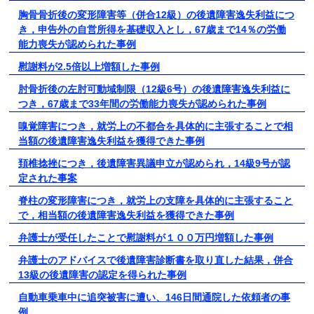
胸骨骨折後の変形障害等（併合12級）の後遺障害逸失利益につ
き，申告外の自営所得を基礎収入とし，67歳まで14％の労働
能力喪失が認められた事例
慰謝料が2.5倍以上増額した事例
肘骨折後の左肘可動域制限（12級6号）の後遺障害逸失利益に
つき，67歳まで33年間の労働能力喪失が認められた事例
嗅覚障害につき，就労上の不都合を具体的に主張することで相
当額の後遺障害逸失利益を獲得できた事例
頚椎捻挫につき，後遺障害異議申立が認められ，14級9号が認
定された事案
脊柱の変形障害につき，就労上の支障を具体的に主張すること
で，相当額の後遺障害逸失利益を獲得できた事例
弁護士が受任したことで慰謝料が１００万円増額した事例
弁護士のアドバイスで後遺障害診断書を取り直した結果，併合
13級の後遺障害の認定を得られた事例
自動車乗車中に追突被害に遭い、146日間通院した依頼者の事
例