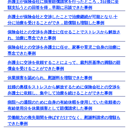
弁護士が保険会社に損害賠償請求を行ったところ，3日後に全
額支払うとの回答を得，早期に示談できた事例
弁護士が保険会社と交渉したことで治療継続が可能となり,十
分に治療を受けることができ，賠償額も増額した事例
保険会社との交渉を弁護士に任せることでストレスから解放さ
れ、治療に専念できた事例
保険会社との交渉を弁護士に任せ、家事や育児ご自身の治療に
専念できた事例
弁護士に交渉を依頼することによって、裁判所基準の満額の賠
償金を受けることができた事例
休業損害を認められ、慰謝料を増額できた事例
妊婦の奥様をストレスから解放するために保険会社との交渉を
弁護士に依頼し、集中して治療を続けることができた事例
病院への通院のために自身の有給休暇を使用していた依頼者の
有給使用分を休業損害として賠償請求した事例
労働能力の喪失期間を伸ばすだけでなく、慰謝料請求の増額も
できた事例