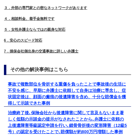
３．外部の専門家との密なネットワークがあります
４．相談料金、着手金無料です
５．女性弁護士ならではの親身な対応
6．安心のスピード対応
7．損保会社側出身の交通事故に詳しい弁護士
その他の解決事例はこちら
事故で複数部位を骨折する重傷を負ったことで事故後の生活に
不安を感じ、早期に弁護士に依頼して自身は治療に専念し、症
状固定後は、顔面の瘢痕の後遺障害を含め、十分な賠償金を獲
得して示談できた事例
治療終了後､保険会社から後遺障害に関して言及もないまま著
しく低額の示談金の提示がなされたことから､弁護士に依頼の
上後遺障害等級認定申請を行い､鎖骨骨折後の変形障害（12級5
号）の認定を受けたことで､賠償額が約800万円増額した事例