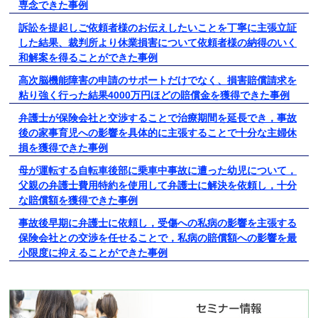
専念できた事例
訴訟を提起しご依頼者様のお伝えしたいことを丁寧に主張立証
した結果、裁判所より休業損害について依頼者様の納得のいく
和解案を得ることができた事例
高次脳機能障害の申請のサポートだけでなく、損害賠償請求を
粘り強く行った結果4000万円ほどの賠償金を獲得できた事例
弁護士が保険会社と交渉することで治療期間を延長でき，事故
後の家事育児への影響を具体的に主張することで十分な主婦休
損を獲得できた事例
母が運転する自転車後部に乗車中事故に遭った幼児について，
父親の弁護士費用特約を使用して弁護士に解決を依頼し，十分
な賠償額を獲得できた事例
事故後早期に弁護士に依頼し，受傷への私病の影響を主張する
保険会社との交渉を任せることで，私病の賠償額への影響を最
小限度に抑えることができた事例