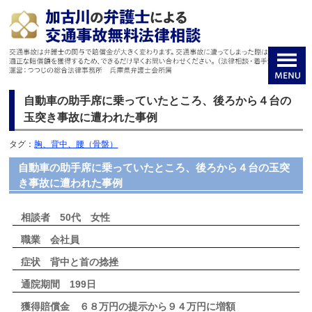
自動車の助手席に乗っていたところ、後ろから４台の
玉突き事故に遭われた事例
タグ：
胸、背中、腰（骨盤）
自動車の助手席に乗っていたところ、後ろから４台の玉突
き事故に遭われた事例
相談者 50代 女性
職業 会社員
症状
背中と首の捻挫
通院期間 199日
獲得賠償金 ６８万円の提示から９４万円に増額