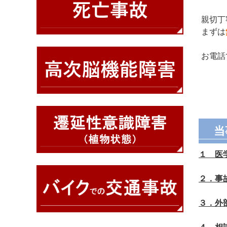
親切丁
まずは
お電話
当
１ 医
２．事
３．外