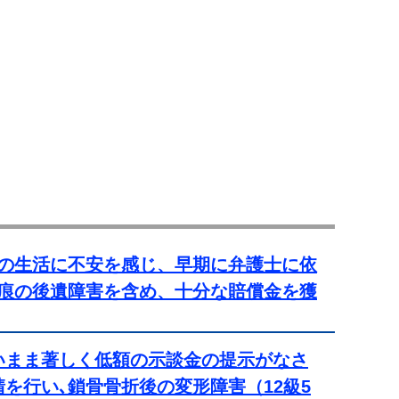
の生活に不安を感じ、早期に弁護士に依
痕の後遺障害を含め、十分な賠償金を獲
いまま著しく低額の示談金の提示がなさ
を行い､鎖骨骨折後の変形障害（12級5