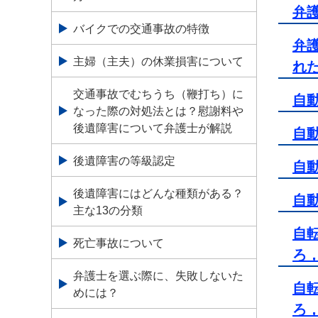
弁
バイクでの交通事故の特徴
弁
主婦（主夫）の休業損害について
れ
交通事故でむちうち（鞭打ち）に
自
なった際の対処法とは？慰謝料や
後遺障害について弁護士が解説
自
後遺障害の等級認定
自
後遺障害にはどんな種類がある？
自
主な13の分類
自
死亡事故について
ろ
弁護士を選ぶ際に、失敗しないた
自
めには？
ろ