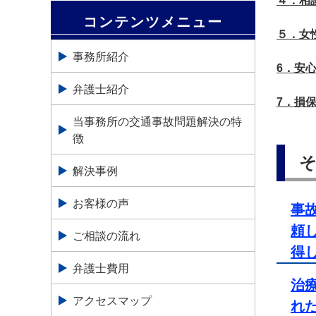
４．相
コンテンツメニュー
５．女
事務所紹介
6．安
弁護士紹介
7．損
当事務所の交通事故問題解決の特
徴
解決事例
お客様の声
事
頼
ご相談の流れ
得
弁護士費用
治
アクセスマップ
れ