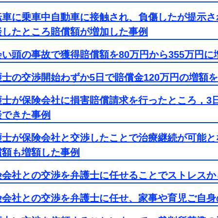
転車に乗車中自動車に接触され、負傷したが提示さ
談したところ賠償額が増加した事例
会い頭の事故で獲得賠償額を80万円から355万円
護士の交渉開始わずか5日で賠償金120万円の増額
護士が保険会社に損害賠償請求を行ったところ，3
談できた事例
護士が保険会社と交渉したことで治療継続が可能と
償額も増額した事例
険会社との交渉を弁護士に任せることでストレスか
険会社との交渉を弁護士に任せ、家事や育児ご自身