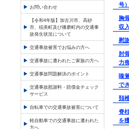
号
お問い合わせ
胸
【令和4年版】加古川市、高砂
収
市、稲美町及び播磨町内の交通事
故発生状況について
慰謝
交通事故被害でお悩みの方へ
肘
交通事故に遭われたご家族の方へ
力
交通事故問題解決のポイント
嗅
で
交通事故慰謝料・賠償金チェック
サービス
頚
自転車での交通事故被害について
脊
を
軽自動車での交通事故に遭われた
方へ