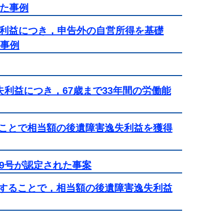
した事例
失利益につき，申告外の自営所得を基礎
た事例
利益につき，67歳まで33年間の労働能
ことで相当額の後遺障害逸失利益を獲得
9号が認定された事案
することで，相当額の後遺障害逸失利益