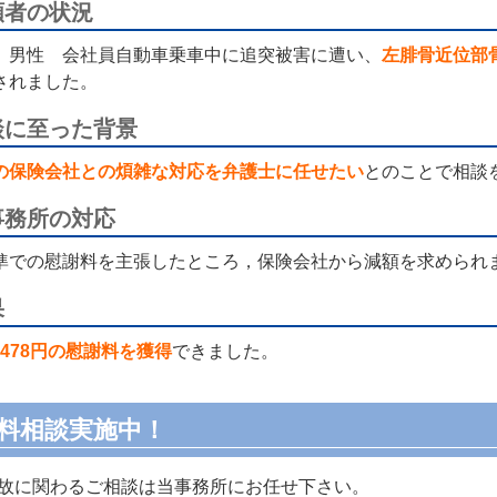
頼者の状況
 男性 会社員自動車乗車中に追突被害に遭い、
左腓骨近位部
されました。
談に至った背景
の保険会社との煩雑な対応を弁護士に任せたい
とのことで相談
事務所の対応
準での慰謝料を主張したところ，保険会社から減額を求められ
果
6,478円の慰謝料を獲得
できました。
料相談実施中！
故に関わるご相談は当事務所にお任せ下さい。