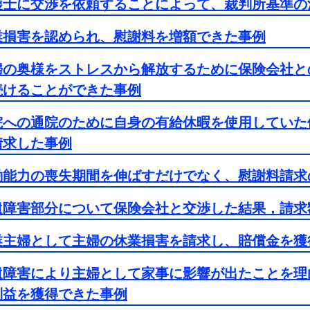
護士に交渉を依頼することによって、裁判所基準の
業損害を認められ、慰謝料を増額できた事例
婦の奥様をストレスから解放するために保険会社と
続けることができた事例
院への通院のために自身の有給休暇を使用していた
請求した事例
働能力の喪失期間を伸ばすだけでなく、慰謝料請求
遺障害部分について保険会社と交渉した結果，請求
業主婦として主婦の休業損害を請求し、賠償金を獲
遺障害により主婦として家事に影響が出たことを理
利益を獲得できた事例