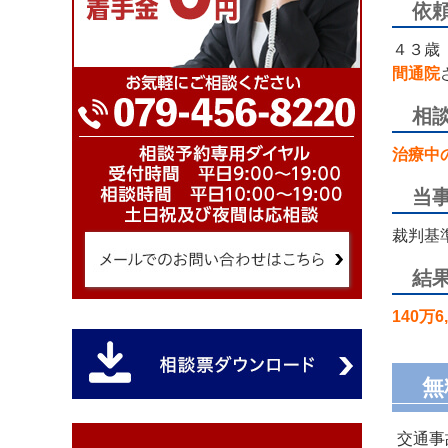
依
４３歳
間通院
相
治療中
当
裁判基
結
140万
無
交通事