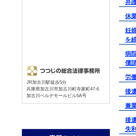
弁
休
妊
を
病
償
労
JR加古川駅徒歩5分
兵庫県加古川市加古川町寺家町47-6
後
加古川ベルデモールビル5A号
兼
後
失