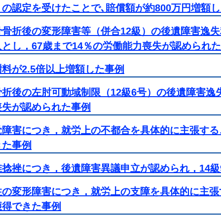
）の認定を受けたことで､賠償額が約800万円増額
骨骨折後の変形障害等（併合12級）の後遺障害逸
入とし，67歳まで14％の労働能力喪失が認められ
料が2.5倍以上増額した事例
骨折後の左肘可動域制限（12級6号）の後遺障害逸失
喪失が認められた事例
覚障害につき，就労上の不都合を具体的に主張する
きた事例
椎捻挫につき，後遺障害異議申立が認められ，14級
柱の変形障害につき，就労上の支障を具体的に主張
獲得できた事例