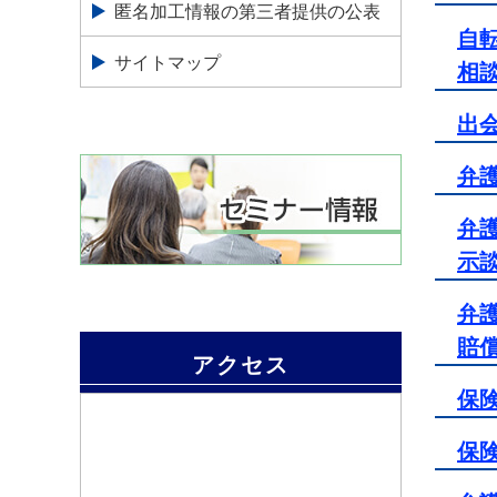
匿名加工情報の第三者提供の公表
自
サイトマップ
相
出
弁
弁
示
弁
賠
アクセス
保
保