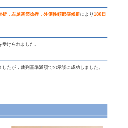
骨折，左足関節捻挫，外傷性頚部症候群
により
180日
を受けられました。
ましたが，裁判基準満額での示談に成功しました。