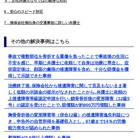
５．女性弁護士ならではの親身な対応
6．安心のスピード対応
7．損保会社側出身の交通事故に詳しい弁護士
その他の解決事例はこちら
事故で複数部位を骨折する重傷を負ったことで事故後の生活に
不安を感じ、早期に弁護士に依頼して自身は治療に専念し、症
状固定後は、顔面の瘢痕の後遺障害を含め、十分な賠償金を獲
得して示談できた事例
治療終了後､保険会社から後遺障害に関して言及もないまま著
しく低額の示談金の提示がなされたことから､弁護士に依頼の
上後遺障害等級認定申請を行い､鎖骨骨折後の変形障害（12級5
号）の認定を受けたことで､賠償額が約800万円増額した事例
胸骨骨折後の変形障害等（併合12級）の後遺障害逸失利益につ
き，申告外の自営所得を基礎収入とし，67歳まで14％の労働
能力喪失が認められた事例
慰謝料が2.5倍以上増額した事例