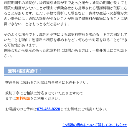
通院期間中の通院が，経過観察通院が主であった場合，通院の期間が長くても
通院の頻度が少ないことが理由で保険会社から提示される慰謝料額が低額にな
ることがあります。ただ，事故で骨折した場合など，身体や生活への影響が大
きい場合には，通院の頻度が少ないことが理由で慰謝料が低額になることに納
得できないことはもっともだと思います。
そのような場合でも，裁判所基準による慰謝料増額を求める，ギブス固定して
いたことを理由に慰謝料の増額を求めるなど，何らかの対応を取ることができ
る可能性があります。
保険会社から提示のあった慰謝料額に疑問がある方は，一度弁護士にご相談下
さい。
無料相談実施中！
交通事故に関わるご相談は当事務所にお任せ下さい。
親切丁寧にご相談に対応させていただきますので、
まずは
無料相談
をご利用ください。
お電話でのご予約は
079-456-8220
までお気軽にご相談ください。
ご相談の流れについて詳しくはこちら
>>