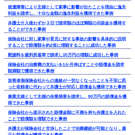
後遺障害により主婦として家事に影響が出たことを理由に逸失
利益を請求し、十分な金額の逸失利益を獲得できた事例
弁護士介入後わずか３日で請求額のほぼ満額の示談金を獲得す
ることができた事例
保険会社に対し家事や育児に対する事故の影響を具体的に説明
することで賠償額を約2倍に増額することに成功した事例
慰謝料を裁判所基準で請求し35万円の増額に成功した事例
保険会社の治療費の支払いを1か月伸ばすことや賠償金を請求
額満額で獲得できた事例
加害者側保険会社からの連絡が一切なくなったことを不安に思
った依頼者に代わって弁護士が対応し賠償金も獲得できた事例
兼業主婦として主婦の休業損害を請求し、90万円の賠償金を獲
得できた事例
保険会社から提示された賠償金額に不満を持ち弁護士を入れた
ことで賠償額を増額できた事例
弁護士が保険会社と交渉したことで治療継続が可能となり，適
正な賠償金が獲得できた事例