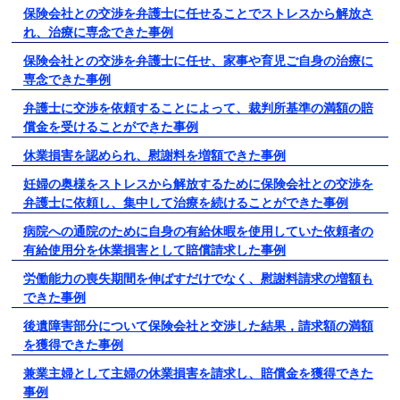
保険会社との交渉を弁護士に任せることでストレスから解放さ
れ、治療に専念できた事例
保険会社との交渉を弁護士に任せ、家事や育児ご自身の治療に
専念できた事例
弁護士に交渉を依頼することによって、裁判所基準の満額の賠
償金を受けることができた事例
休業損害を認められ、慰謝料を増額できた事例
妊婦の奥様をストレスから解放するために保険会社との交渉を
弁護士に依頼し、集中して治療を続けることができた事例
病院への通院のために自身の有給休暇を使用していた依頼者の
有給使用分を休業損害として賠償請求した事例
労働能力の喪失期間を伸ばすだけでなく、慰謝料請求の増額も
できた事例
後遺障害部分について保険会社と交渉した結果，請求額の満額
を獲得できた事例
兼業主婦として主婦の休業損害を請求し、賠償金を獲得できた
事例