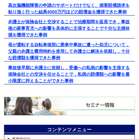
高次脳機能障害の申請のサポートだけでなく、損害賠償請求を
粘り強く行った結果4000万円ほどの賠償金を獲得できた事例
弁護士が保険会社と交渉することで治療期間を延長でき，事故
後の家事育児への影響を具体的に主張することで十分な主婦休
損を獲得できた事例
母が運転する自転車後部に乗車中事故に遭った幼児について，
父親の弁護士費用特約を使用して弁護士に解決を依頼し，十分
な賠償額を獲得できた事例
事故後早期に弁護士に依頼し，受傷への私病の影響を主張する
保険会社との交渉を任せることで，私病の賠償額への影響を最
小限度に抑えることができた事例
コンテンツメニュー
事務所紹介