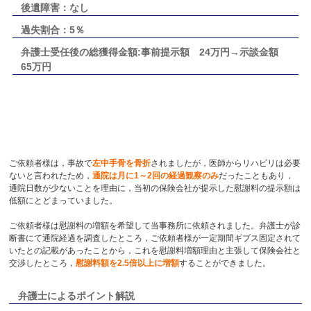
後遺障害：なし
過失割合：5％
弁護士受任後の総獲得金額:事前提示額 24万円→示談金額
65万円
ご依頼者様は，事故で
左中手骨を骨折
されましたが，医師からリハビリは必要
ないと言われたため，
通院は月に1～2回の経過観察のみ
だったこともあり，
通院日数が少ないことを理由に，当初の保険会社が提示した慰謝料の提示額は
低額にとどまっていました。
ご依頼者様は慰謝料の増額を希望して当事務所に依頼されました。弁護士が診
断書にて通院経過を調査したところ，ご依頼者様が一定期間ギブス固定されて
いたとの記載があったことから，これを慰謝料増額理由と主張して保険会社と
交渉したところ，
慰謝料額を2.5倍以上に増額
することができました。
弁護士によるポイント解説