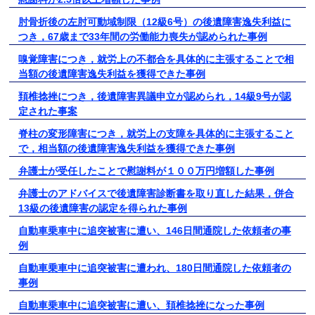
肘骨折後の左肘可動域制限（12級6号）の後遺障害逸失利益に
つき，67歳まで33年間の労働能力喪失が認められた事例
嗅覚障害につき，就労上の不都合を具体的に主張することで相
当額の後遺障害逸失利益を獲得できた事例
頚椎捻挫につき，後遺障害異議申立が認められ，14級9号が認
定された事案
脊柱の変形障害につき，就労上の支障を具体的に主張すること
で，相当額の後遺障害逸失利益を獲得できた事例
弁護士が受任したことで慰謝料が１００万円増額した事例
弁護士のアドバイスで後遺障害診断書を取り直した結果，併合
13級の後遺障害の認定を得られた事例
自動車乗車中に追突被害に遭い、146日間通院した依頼者の事
例
自動車乗車中に追突被害に遭われ、180日間通院した依頼者の
事例
自動車乗車中に追突被害に遭い、頚椎捻挫になった事例