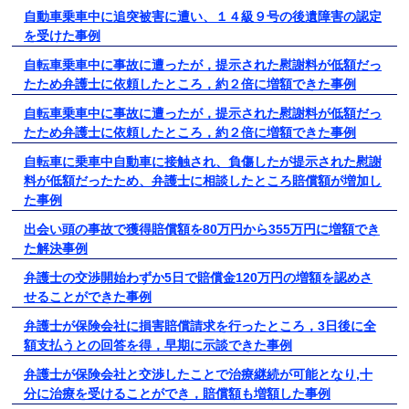
自動車乗車中に追突被害に遭い、１４級９号の後遺障害の認定
を受けた事例
自転車乗車中に事故に遭ったが，提示された慰謝料が低額だっ
たため弁護士に依頼したところ，約２倍に増額できた事例
自転車乗車中に事故に遭ったが，提示された慰謝料が低額だっ
たため弁護士に依頼したところ，約２倍に増額できた事例
自転車に乗車中自動車に接触され、負傷したが提示された慰謝
料が低額だったため、弁護士に相談したところ賠償額が増加し
た事例
出会い頭の事故で獲得賠償額を80万円から355万円に増額でき
た解決事例
弁護士の交渉開始わずか5日で賠償金120万円の増額を認めさ
せることができた事例
弁護士が保険会社に損害賠償請求を行ったところ，3日後に全
額支払うとの回答を得，早期に示談できた事例
弁護士が保険会社と交渉したことで治療継続が可能となり,十
分に治療を受けることができ，賠償額も増額した事例