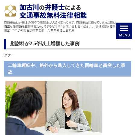
慰謝料が2.5倍以上増額した事例
タグ：
二輪車運転中、路外から進入してきた四輪車と衝突した事
故