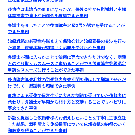
後遺症は非該当のままになったが、保険会社から慰謝料と主婦
休業損害で適正な賠償金を獲得できた事例
弁護士を介したことで後遺障害14級2号の認定を受けることが
できた事例
治療継続の必要性を踏まえて保険会社と治療延長の交渉を行っ
た結果、依頼者様が納得いく治療を受けられた事例
弁護士が間に入ったことで治療に専念できただけでなく、病院
とのやり取りもスムーズに進めることができ後遺障害等級認定
申請をスムーズに行うことができた事例
後遺障害逸失利益の労働能力喪失期間を伸ばして増額させただ
けでなく，慰謝料も増額できた事例
事故による受傷で日常生活に大きな制約を受けていた依頼者に
代わり，弁護士が早期から相手方と交渉することでリハビリに
専念できた事例
訴訟を提起しご依頼者様のお伝えしたいことを丁寧に主張立証
した結果、裁判所より休業損害について依頼者様の納得のいく
和解案を得ることができた事例