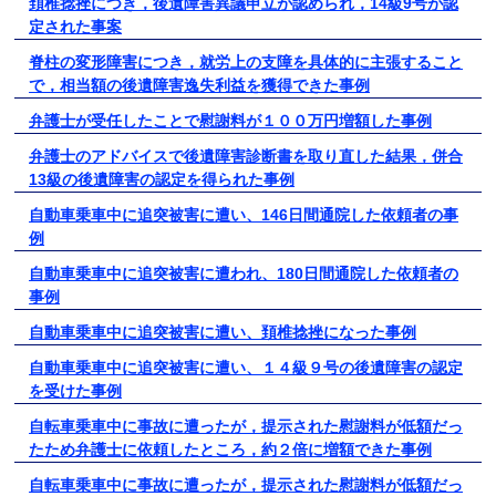
頚椎捻挫につき，後遺障害異議申立が認められ，14級9号が認
定された事案
脊柱の変形障害につき，就労上の支障を具体的に主張すること
で，相当額の後遺障害逸失利益を獲得できた事例
弁護士が受任したことで慰謝料が１００万円増額した事例
弁護士のアドバイスで後遺障害診断書を取り直した結果，併合
13級の後遺障害の認定を得られた事例
自動車乗車中に追突被害に遭い、146日間通院した依頼者の事
例
自動車乗車中に追突被害に遭われ、180日間通院した依頼者の
事例
自動車乗車中に追突被害に遭い、頚椎捻挫になった事例
自動車乗車中に追突被害に遭い、１４級９号の後遺障害の認定
を受けた事例
自転車乗車中に事故に遭ったが，提示された慰謝料が低額だっ
たため弁護士に依頼したところ，約２倍に増額できた事例
自転車乗車中に事故に遭ったが，提示された慰謝料が低額だっ