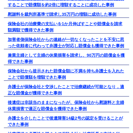
することで賠償額を約2倍に増額することに成功した事例
慰謝料を裁判所基準で請求し35万円の増額に成功した事例
保険会社の治療費の支払いを1か月伸ばすことや賠償金を請求
額満額で獲得できた事例
加害者側保険会社からの連絡が一切なくなったことを不安に思
った依頼者に代わって弁護士が対応し賠償金も獲得できた事例
兼業主婦として主婦の休業損害を請求し、90万円の賠償金を獲
得できた事例
保険会社から提示された賠償金額に不満を持ち弁護士を入れた
ことで賠償額を増額できた事例
弁護士が保険会社と交渉したことで治療継続が可能となり，適
正な賠償金が獲得できた事例
後遺症は非該当のままになったが、保険会社から慰謝料と主婦
休業損害で適正な賠償金を獲得できた事例
弁護士を介したことで後遺障害14級2号の認定を受けることが
できた事例