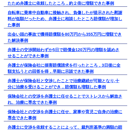
たため弁護士に依頼したところ，約２倍に増額できた事例
自転車に乗車中自動車に接触され、負傷したが提示された慰謝
料が低額だったため、弁護士に相談したところ賠償額が増加し
た事例
出会い頭の事故で獲得賠償額を80万円から355万円に増額でき
た解決事例
弁護士の交渉開始わずか5日で賠償金120万円の増額を認めさ
せることができた事例
弁護士が保険会社に損害賠償請求を行ったところ，3日後に全
額支払うとの回答を得，早期に示談できた事例
弁護士が保険会社と交渉したことで治療継続が可能となり,十
分に治療を受けることができ，賠償額も増額した事例
保険会社との交渉を弁護士に任せることでストレスから解放さ
れ、治療に専念できた事例
保険会社との交渉を弁護士に任せ、家事や育児ご自身の治療に
専念できた事例
弁護士に交渉を依頼することによって、裁判所基準の満額の賠