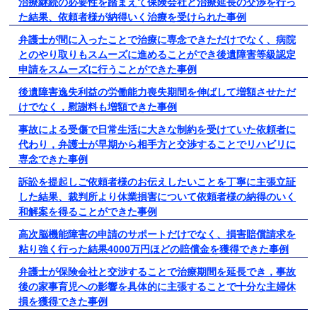
治療継続の必要性を踏まえて保険会社と治療延長の交渉を行っ
た結果、依頼者様が納得いく治療を受けられた事例
弁護士が間に入ったことで治療に専念できただけでなく、病院
とのやり取りもスムーズに進めることができ後遺障害等級認定
申請をスムーズに行うことができた事例
後遺障害逸失利益の労働能力喪失期間を伸ばして増額させただ
けでなく，慰謝料も増額できた事例
事故による受傷で日常生活に大きな制約を受けていた依頼者に
代わり，弁護士が早期から相手方と交渉することでリハビリに
専念できた事例
訴訟を提起しご依頼者様のお伝えしたいことを丁寧に主張立証
した結果、裁判所より休業損害について依頼者様の納得のいく
和解案を得ることができた事例
高次脳機能障害の申請のサポートだけでなく、損害賠償請求を
粘り強く行った結果4000万円ほどの賠償金を獲得できた事例
弁護士が保険会社と交渉することで治療期間を延長でき，事故
後の家事育児への影響を具体的に主張することで十分な主婦休
損を獲得できた事例