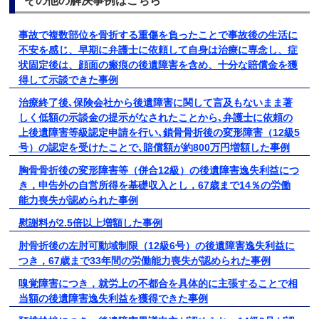
その他の解決事例はこちら
事故で複数部位を骨折する重傷を負ったことで事故後の生活に
不安を感じ、早期に弁護士に依頼して自身は治療に専念し、症
状固定後は、顔面の瘢痕の後遺障害を含め、十分な賠償金を獲
得して示談できた事例
治療終了後､保険会社から後遺障害に関して言及もないまま著
しく低額の示談金の提示がなされたことから､弁護士に依頼の
上後遺障害等級認定申請を行い､鎖骨骨折後の変形障害（12級5
号）の認定を受けたことで､賠償額が約800万円増額した事例
胸骨骨折後の変形障害等（併合12級）の後遺障害逸失利益につ
き，申告外の自営所得を基礎収入とし，67歳まで14％の労働
能力喪失が認められた事例
慰謝料が2.5倍以上増額した事例
肘骨折後の左肘可動域制限（12級6号）の後遺障害逸失利益に
つき，67歳まで33年間の労働能力喪失が認められた事例
嗅覚障害につき，就労上の不都合を具体的に主張することで相
当額の後遺障害逸失利益を獲得できた事例