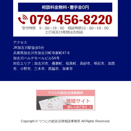
アクセス
JR加古川駅徒歩5分
兵庫県加古川市加古川町寺家町47-6
加古川ベルデモールビル5A号
対応エリア：加古川市、播磨町、稲美町、高砂市、明石市、加西
市、小野市、三木市、西脇市、加東市
Copyright © つつじの総合法律相談事務所 All Rights Reserved.