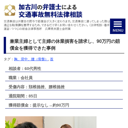
兼業主婦として主婦の休業損害を請求し、90万円の賠
償金を獲得できた事例
タグ：
胸、背中、腰（骨盤）
,
首
相談者：60代男性
職業：会社員
受傷内容：頚椎捻挫、腰椎捻挫
通院期間：85日
獲得賠償金：提示なし→約90万円