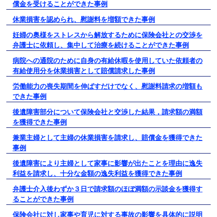
償金を受けることができた事例
休業損害を認められ、慰謝料を増額できた事例
妊婦の奥様をストレスから解放するために保険会社との交渉を
弁護士に依頼し、集中して治療を続けることができた事例
病院への通院のために自身の有給休暇を使用していた依頼者の
有給使用分を休業損害として賠償請求した事例
労働能力の喪失期間を伸ばすだけでなく、慰謝料請求の増額も
できた事例
後遺障害部分について保険会社と交渉した結果，請求額の満額
を獲得できた事例
兼業主婦として主婦の休業損害を請求し、賠償金を獲得できた
事例
後遺障害により主婦として家事に影響が出たことを理由に逸失
利益を請求し、十分な金額の逸失利益を獲得できた事例
弁護士介入後わずか３日で請求額のほぼ満額の示談金を獲得す
ることができた事例
保険会社に対し家事や育児に対する事故の影響を具体的に説明