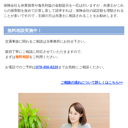
保険会社も休業損害や逸失利益の金額提示を一応は行いますが，弁護士がこれ
らの損害額を改めて計算し直して請求すれば，保険会社の認定額も増額される
ことが多いですので，主婦の方は弁護士に相談されることをお勧めします。
無料相談実施中！
交通事故に関わるご相談は当事務所にお任せ下さい。
親切丁寧にご相談に対応させていただきますので、
まずは
無料相談
をご利用ください。
お電話でのご予約は
079-456-8220
までお気軽にご相談ください。
ご相談の流れについて詳しくはこちら
>>