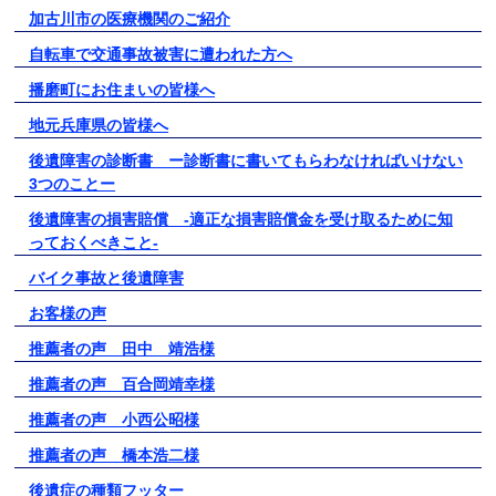
加古川市の医療機関のご紹介
自転車で交通事故被害に遭われた方へ
播磨町にお住まいの皆様へ
地元兵庫県の皆様へ
後遺障害の診断書 ー診断書に書いてもらわなければいけない
3つのことー
後遺障害の損害賠償 -適正な損害賠償金を受け取るために知
っておくべきこと-
バイク事故と後遺障害
お客様の声
推薦者の声 田中 靖浩様
推薦者の声 百合岡靖幸様
推薦者の声 小西公昭様
推薦者の声 橋本浩二様
後遺症の種類フッター