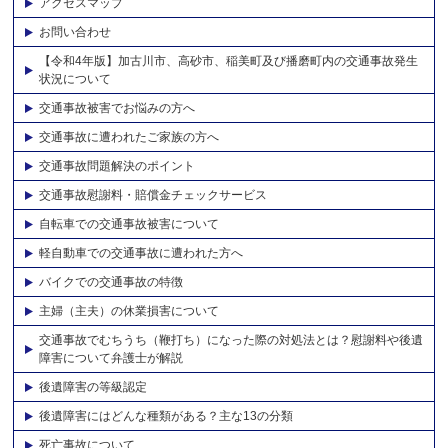
アクセスマップ
お問い合わせ
【令和4年版】加古川市、高砂市、稲美町及び播磨町内の交通事故発生
状況について
交通事故被害でお悩みの方へ
交通事故に遭われたご家族の方へ
交通事故問題解決のポイント
交通事故慰謝料・賠償金チェックサービス
自転車での交通事故被害について
軽自動車での交通事故に遭われた方へ
バイクでの交通事故の特徴
主婦（主夫）の休業損害について
交通事故でむちうち（鞭打ち）になった際の対処法とは？慰謝料や後遺
障害について弁護士が解説
後遺障害の等級認定
後遺障害にはどんな種類がある？主な13の分類
死亡事故について