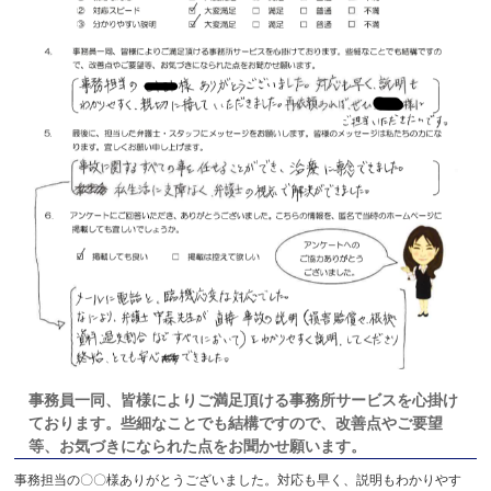
事務員一同、皆様によりご満足頂ける事務所サービスを心掛け
ております。些細なことでも結構ですので、改善点やご要望
等、お気づきになられた点をお聞かせ願います。
事務担当の〇〇様ありがとうございました。対応も早く、説明もわかりやす