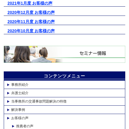
2021年1月度 お客様の声
2020年12月度 お客様の声
2020年11月度 お客様の声
2020年10月度 お客様の声
コンテンツメニュー
事務所紹介
弁護士紹介
当事務所の交通事故問題解決の特徴
解決事例
お客様の声
推薦者の声