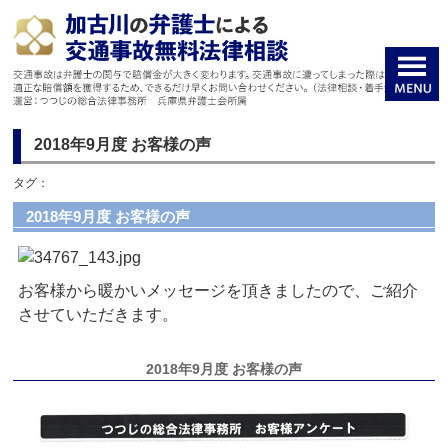
2018年9月度 お客様の声
タグ：
2018年9月度 お客様の声
お客様から暖かいメッセージを頂きましたので、ご紹介
させていただきます。
2018年9月度 お客様の声