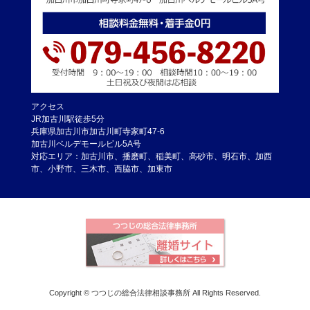
アクセス
JR加古川駅徒歩5分
兵庫県加古川市加古川町寺家町47-6
加古川ベルデモールビル5A号
対応エリア：加古川市、播磨町、稲美町、高砂市、明石市、加西
市、小野市、三木市、西脇市、加東市
Copyright © つつじの総合法律相談事務所 All Rights Reserved.