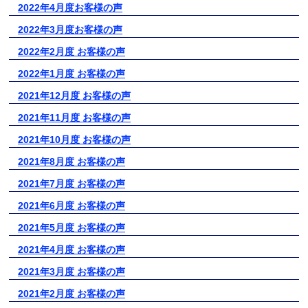
2022年4月度お客様の声
2022年3月度お客様の声
2022年2月度 お客様の声
2022年1月度 お客様の声
2021年12月度 お客様の声
2021年11月度 お客様の声
2021年10月度 お客様の声
2021年8月度 お客様の声
2021年7月度 お客様の声
2021年6月度 お客様の声
2021年5月度 お客様の声
2021年4月度 お客様の声
2021年3月度 お客様の声
2021年2月度 お客様の声