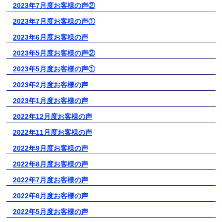
2023年7月度お客様の声②
2023年7月度お客様の声①
2023年6月度お客様の声
2023年5月度お客様の声②
2023年5月度お客様の声①
2023年2月度お客様の声
2023年1月度お客様の声
2022年12月度お客様の声
2022年11月度お客様の声
2022年9月度お客様の声
2022年8月度お客様の声
2022年7月度お客様の声
2022年6月度お客様の声
2022年5月度お客様の声